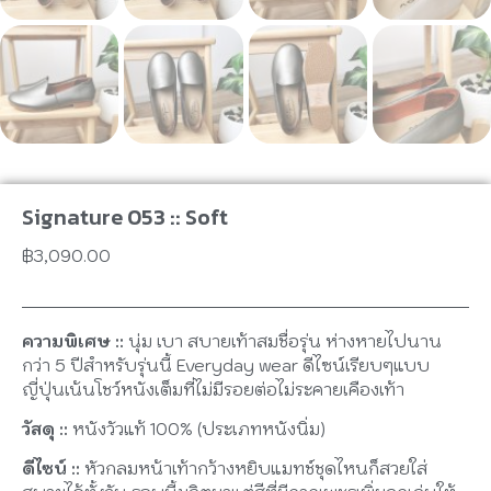
Signature 053 :: Soft
฿
3,090.00
ความพิเศษ ::
นุ่ม เบา สบายเท้าสมชื่อรุ่น ห่างหายไปนาน
กว่า
5
ปีสำหรับรุ่นนี้
Everyday wear
ดีไซน์เรียบๆแบบ
ญี่ปุ่นเน้นโชว์หนังเต็มที่ไม่มีรอยต่อไม่ระคายเคืองเท้า
วัสดุ ::
หนังวัวแท้ 100% (ประเภทหนังนิ่ม)
ดีไซน์ ::
หัวกลมหน้าเท้ากว้างหยิบแมทช์ชุดไหนก็สวยใส่