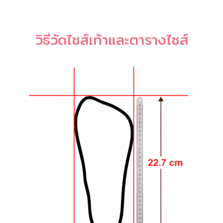
วิธีวัดไซส์เท้าและตารางไซส์