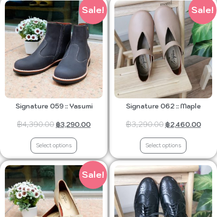
Sale!
Sale!
Signature 059 :: Yasumi
Signature 062 :: Maple
฿
4,390.00
฿
3,290.00
฿
3,290.00
฿
2,460.00
Select options
Select options
Sale!