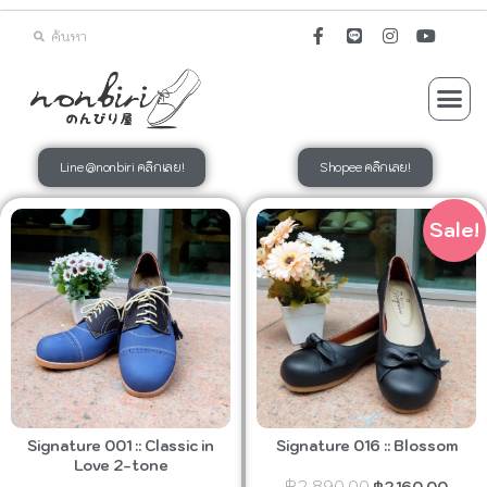
Line @nonbiri คลิกเลย!
Shopee คลิกเลย!
Sale!
Signature 001 :: Classic in
Signature 016 :: Blossom
Love 2-tone
฿
2,890.00