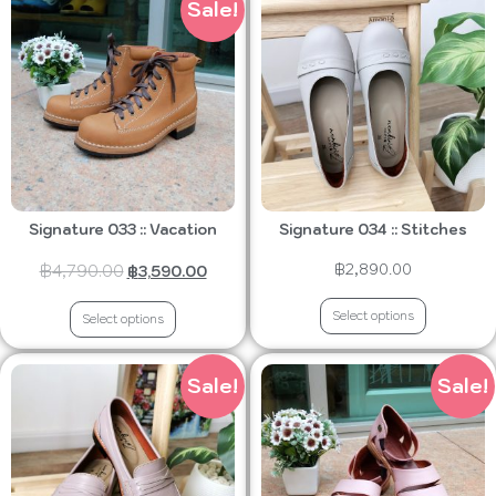
Sale!
Signature 033 :: Vacation
Signature 034 :: Stitches
฿
4,790.00
฿
2,890.00
฿
3,590.00
Select options
Select options
Sale!
Sale!