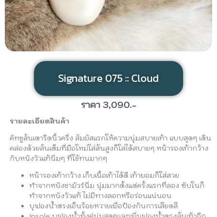
Signature 075 :: Cloud
ราคา 3,090.-
รายละเอียดสินค้า
คัทชูส้นเตารีดนิ้วครึ่ง สัมผัสแรกให้ความนุ่มสบายเท้า แบบสุดๆ เดิน
คล่องด้วยส้นเต็มที่มือใหม่ใส่ส้นสูงก็ใส่ได้สบายๆ หน้ารองเท้ากว้าง
กับหนังวัวแท้นิ่มๆ ที่ใช้ทนมากๆ
หน้ารองเท้ากว้าง เก็บเนื้อเท้าได้ดี เท้าผอมก็ใส่สวย
ทำจากหนังชามัวร์นิ่ม นุ่มมากตั้งแต่ครั้งแรกที่ลอง ซับในก็
ทำจากหนังวัวแท้ ไม่มีทางลอกหรือร่อนแน่นอน
บุฟองน้ำตรงเอ็นร้อยหวายเพื่อป้องกันการเสียดสี
Insole บุฟองน้ำทั้งคู่นุ่มสุดๆและเพิ่มฟองน้ำตรงส้นเท้าอีก