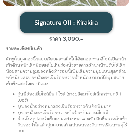
Signature 011 :: Kirakira
ราคา 3,090.-
รายละเอียดสินค้า
คัทชูส้นสูงสองนิ้วแบบเรียบคลาสสิคใส่ได้ตลอดกาล ดีไซน์เปิดหน้า
เท้าด้านหน้าเล็กน้อยแต่ไม่เห็นร่องนิ้วสายคาดด้านหน้าปรับได้เล็ก
น้อยตามความอูมของหลังเท้ารอบนี้เพิ่มเติมความนุ่มแบบสุดๆด้วย
หนังนิ่มและฟองน้ำตรงเอ็นร้อยหวายน้ำหนักเบามากใส่นุ่มสบาย
เท้าตั้งแต่ครั้งแรกที่ลอง
รุ่นนี้ต้องเพิ่มไซส์ขึ้น
1
ไซส์
(
ช่างผลิตมาไซส์เล็กกว่าปกติ
1
เบอร์
)
บุฟองน้ำอย่างหนาตรงเอ็นร้อยหวายกันกัดนิ่มมาก
บุฟองน้ำตรงเอ็นร้อยหวายเพื่อป้องกันการเสียดสี
ด้านในบุฟองน้ำเต็มแผ่นอย่างหนาและเพิ่มอีกชิ้นตรงส้นเท้า
รับรองว่าใส่แล้วนุ่มสบายเท้าแน่นอนรองรับการเดินนานๆได้
เลย